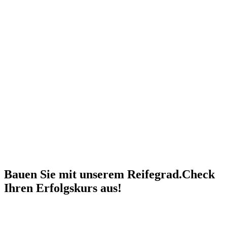
Ergebnispräsentation und Ergebnisdokumentation mit Gap-Analyse & Roadmap
Berechnung Business Case „Return on Ignorance“ (ROIG)
Aufwand*
4.950 €
* Beratungskosten in Euro exkl. MwSt., Reisekosten & Nebenkosten
Bauen Sie mit unserem Reifegrad.Check
Ihren Erfolgskurs aus!